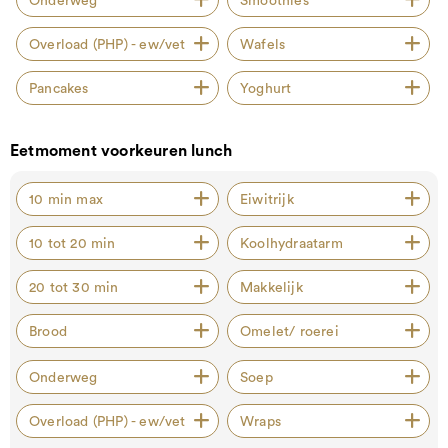
Onderweg
Smoothies
Overload (PHP) - ew/vet
Wafels
Pancakes
Yoghurt
Eetmoment voorkeuren lunch
10 min max
Eiwitrijk
10 tot 20 min
Koolhydraatarm
20 tot 30 min
Makkelijk
Brood
Omelet/ roerei
Onderweg
Soep
Overload (PHP) - ew/vet
Wraps