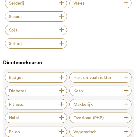
Selderij
Vlees
Sesam
Soja
Sulfiet
Dieetvoorkeuren
Budget
Hart en vaatziekten
Diabetes
Keto
Fitness
Makkelijk
Halal
Overload (PHP)
Paleo
Vegetarisch