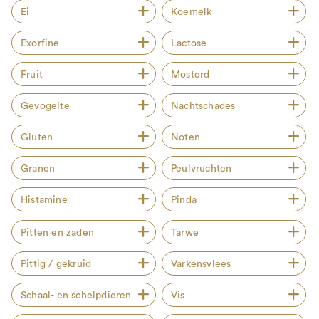
Ei
Koemelk
Exorfine
Lactose
Fruit
Mosterd
Gevogelte
Nachtschades
Gluten
Noten
Granen
Peulvruchten
Histamine
Pinda
Pitten en zaden
Tarwe
Pittig / gekruid
Varkensvlees
Schaal- en schelpdieren
Vis