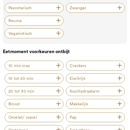
Pescotarisch
Zwanger
Reuma
Veganistisch
Eetmoment voorkeuren ontbijt
10 min max
Crackers
10 tot 20 min
Eiwitrijk
20 tot 30 min
Koolhydraatarm
Brood
Makkelijk
Omelet/ roerei
Pap