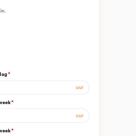
in.
dag
uur
week
uur
week