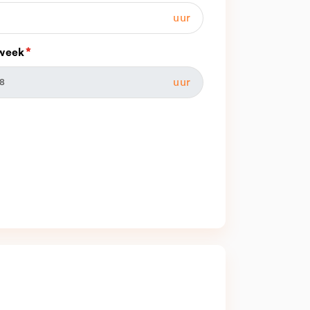
uur
week
uur