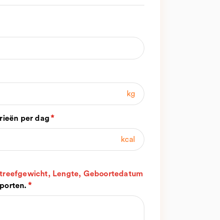
kg
rieën per dag
kcal
 Streefgewicht, Lengte, Geboortedatum
sporten.